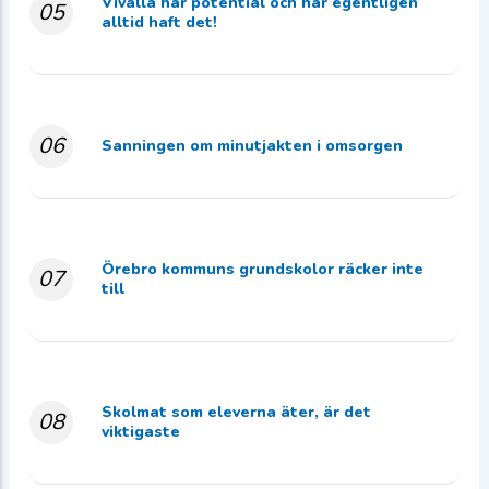
Vivalla har potential och har egentligen
05
alltid haft det!
06
Sanningen om minutjakten i omsorgen
Örebro kommuns grundskolor räcker inte
07
till
Skolmat som eleverna äter, är det
08
viktigaste