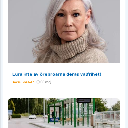
Lura inte av örebroarna deras valfrihet!
08 maj
SOCIAL VÄLFÄRD