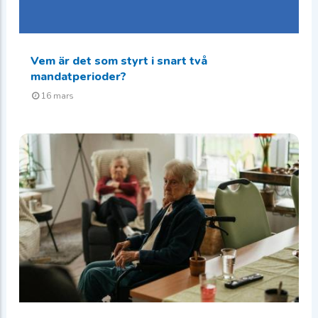
Vem är det som styrt i snart två
mandatperioder?
16 mars