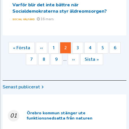
Varför blir det inte bättre när
Socialdemokraterna styr äldreomsorgen?
16 mars
SOCIAL VÄLFÄRD
Första
« Första
Föregående
‹‹
Sida
1
Nuvarande
2
Sida
3
Sida
4
Sida
5
Sida
6
Paginering
sidan
sida
sida
Sida
7
Sida
8
Sida
9
Nästa
››
Sista
Sista »
…
sida
sidan
Senast publicerat
Örebro kommun stänger ute
01
funktionsnedsatta från naturen