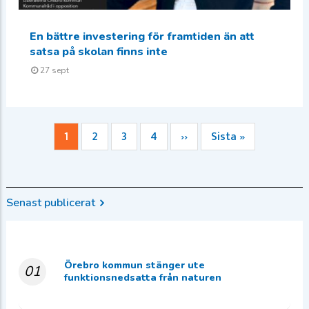
En bättre investering för framtiden än att
satsa på skolan finns inte
27 sept
Nuvarande
1
Sida
2
Sida
3
Sida
4
Nästa
››
Sista
Sista »
Paginering
sida
sida
sidan
Senast publicerat
Örebro kommun stänger ute
01
funktionsnedsatta från naturen