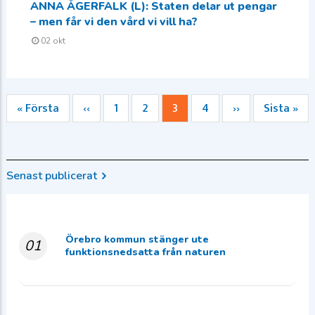
ANNA ÅGERFALK (L): Staten delar ut pengar
– men får vi den vård vi vill ha?
02 okt
Första
« Första
Föregående
‹‹
Sida
1
Sida
2
Nuvarande
3
Sida
4
Nästa
››
Sista
Sista »
Paginering
sidan
sida
sida
sida
sidan
Senast publicerat
Örebro kommun stänger ute
01
funktionsnedsatta från naturen