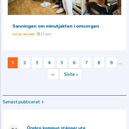
Sanningen om minutjakten i omsorgen
11 juni
SOCIAL VÄLFÄRD
Nuvarande
1
Sida
2
Sida
3
Sida
4
Sida
5
Sida
6
Sida
7
Sida
8
Sida
9
…
Paginering
sida
Nästa
››
Sista
Sista »
sida
sidan
Senast publicerat
Örebro kommun stänger ute