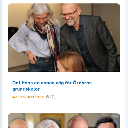
Det finns en annan väg för Örebros
grundskolor
17 juli
BARN OCH UTBILDNING