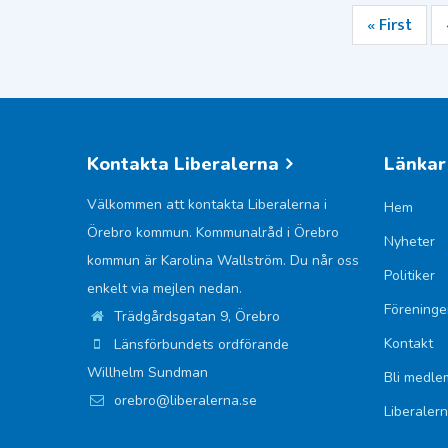
Första
« First
Paginering
sidan
Kontakta Liberalerna
Länkar
Välkommen att kontakta Liberalerna i
Hem
Örebro kommun. Kommunalråd i Örebro
Nyheter
kommun är Karolina Wallström. Du når oss
Politiker
enkelt via mejlen nedan.
Föreninge
Trädgårdsgatan 9, Örebro
Kontakt
Länsförbundets ordförande
Willhelm Sundman
Bli medle
orebro@liberalerna.se
Liberaler