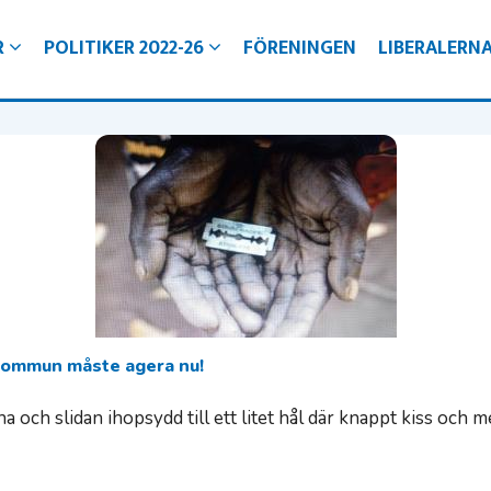
R
POLITIKER 2022-26
FÖRENINGEN
LIBERALERN
d
ngligt Örebro för alla
ro
gare i Örebro kommun
jälvklarhet
ra kommun
 kommun måste agera nu!
 och slidan ihopsydd till ett litet hål där knappt kiss och 