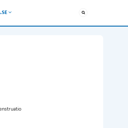
A.SE
menstruatio