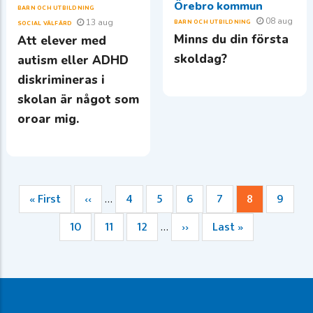
Örebro kommun
BARN OCH UTBILDNING
08 aug
13 aug
BARN OCH UTBILDNING
SOCIAL VÄLFÄRD
Minns du din första
Att elever med
skoldag?
autism eller ADHD
diskrimineras i
skolan är något som
oroar mig.
Första
« First
Föregående
‹‹
Sida
4
Sida
5
Sida
6
Sida
7
Nuvarande
8
Sida
9
…
Paginering
sidan
sida
sida
Sida
10
Sida
11
Sida
12
Nästa
››
Sista
Last »
…
sida
sidan