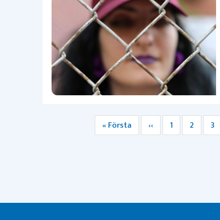
Första
« Första
Föregående
‹‹
Sida
1
Sida
2
Si
3
Paginering
sidan
sida