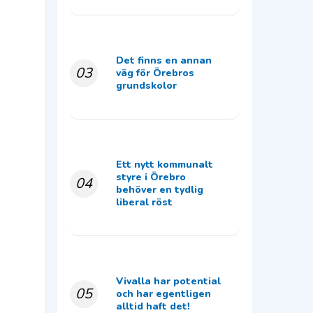
Det finns en annan
03
väg för Örebros
grundskolor
Ett nytt kommunalt
styre i Örebro
04
behöver en tydlig
liberal röst
Vivalla har potential
05
och har egentligen
alltid haft det!