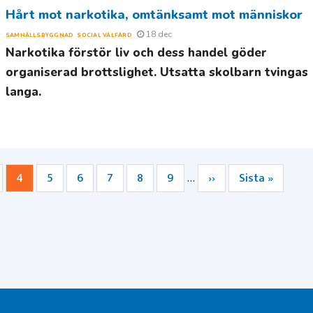
Hårt mot narkotika, omtänksamt mot människor
18 dec
SAMHÄLLSBYGGNAD
SOCIAL VÄLFÄRD
Narkotika förstör liv och dess handel göder
organiserad brottslighet. Utsatta skolbarn tvingas
langa.
da
Nuvarande
4
Sida
5
Sida
6
Sida
7
Sida
8
Sida
9
Nästa
››
Sista
Sista »
…
sida
sida
sidan