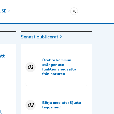
A.SE
Senast publicerat
att
Örebro kommun
stänger ute
01
funktionsnedsatta
från naturen
Börja med att (S)luta
02
lägga ned!
l