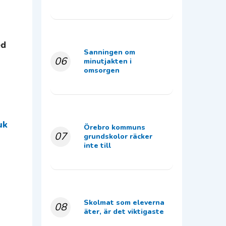
ed
Sanningen om
06
minutjakten i
omsorgen
uk
Örebro kommuns
07
grundskolor räcker
inte till
Skolmat som eleverna
08
äter, är det viktigaste