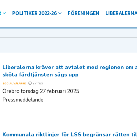
R
POLITIKER 2022-26
FÖRENINGEN
LIBERALERN
d
ngligt Örebro för alla
ro
gare i Örebro kommun
jälvklarhet
ra kommun
Liberalerna kräver att avtalet med regionen om 
sköta färdtjänsten sägs upp
27 feb
SOCIAL VÄLFÄRD
Örebro torsdag 27 februari 2025
Pressmeddelande
Kommunala riktlinjer för LSS begränsar rätten til