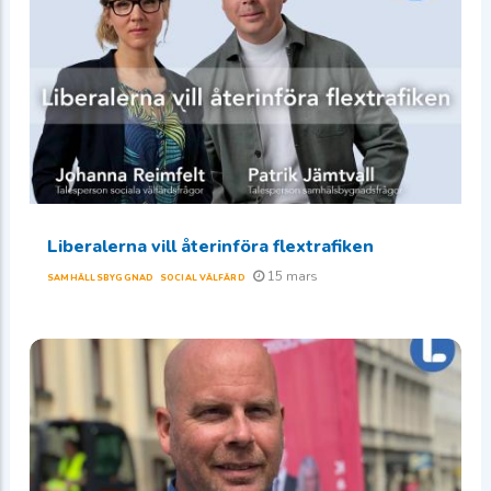
Liberalerna vill återinföra flextrafiken
15 mars
SAMHÄLLSBYGGNAD
SOCIAL VÄLFÄRD