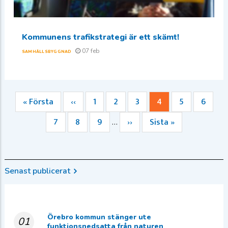
Kommunens trafikstrategi är ett skämt!
07 feb
SAMHÄLLSBYGGNAD
Första
« Första
Föregående
‹‹
Sida
1
Sida
2
Sida
3
Nuvarande
4
Sida
5
Sida
6
Paginering
sidan
sida
sida
Sida
7
Sida
8
Sida
9
Nästa
››
Sista
Sista »
…
sida
sidan
Senast publicerat
Örebro kommun stänger ute
01
funktionsnedsatta från naturen