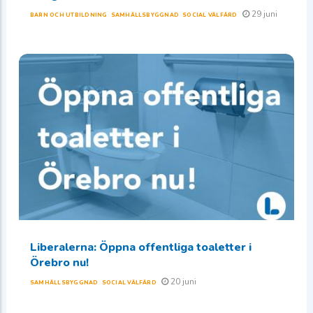
29 juni
BARN OCH UTBILDNING
SAMHÄLLSBYGGNAD
SOCIAL VÄLFÄRD
Liberalerna: Öppna offentliga toaletter i
Örebro nu!
20 juni
SAMHÄLLSBYGGNAD
SOCIAL VÄLFÄRD