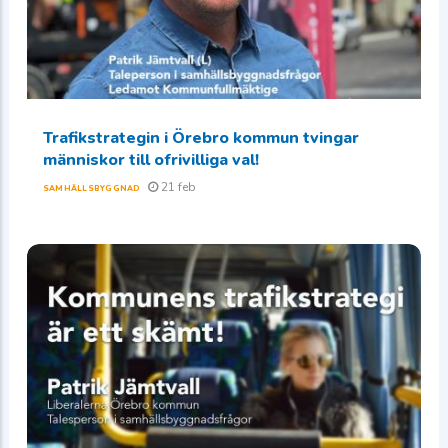
Trafikstrategin i Örebro kommun tvingar
människor till ofrivilliga val!
21 feb
SAMHÄLLSBYGGNAD