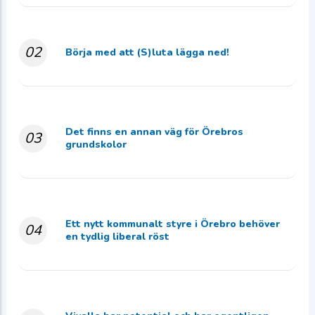
02
Börja med att (S)luta lägga ned!
Det finns en annan väg för Örebros
03
grundskolor
Ett nytt kommunalt styre i Örebro behöver
04
en tydlig liberal röst