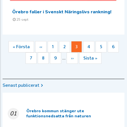
Örebro faller i Svenskt Näringslivs rankning!
25 sept
Första
« Första
Föregående
‹‹
Sida
1
Sida
2
Nuvarande
3
Sida
4
Sida
5
Sida
6
Paginering
sidan
sida
sida
Sida
7
Sida
8
Sida
9
Nästa
››
Sista
Sista »
…
sida
sidan
Senast publicerat
Örebro kommun stänger ute
01
funktionsnedsatta från naturen