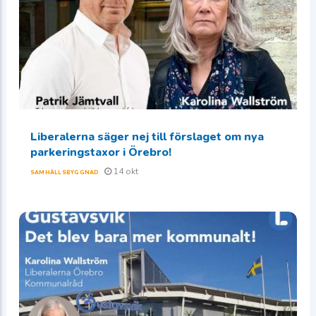
Liberalerna säger nej till förslaget om nya
parkeringstaxor i Örebro!
14 okt
SAMHÄLLSBYGGNAD