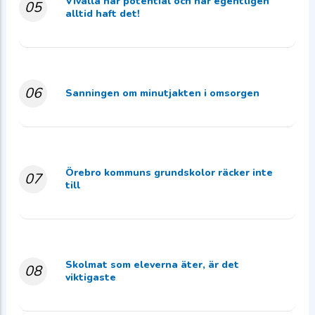
Vivalla har potential och har egentligen
05
alltid haft det!
06
Sanningen om minutjakten i omsorgen
Örebro kommuns grundskolor räcker inte
07
till
Skolmat som eleverna äter, är det
08
viktigaste