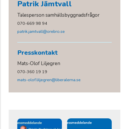
Patrik Jämtvall
Talesperson samhällsbyggnadsfrågor
070-669 98 94
patrik.jamtvall@orebro.se
Presskontakt
Mats-Olof Liljegren
070-360 19 19
mats-olof.liljegren@liberalerna.se