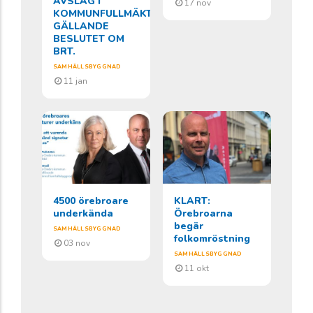
AVSLAG I
17 nov
KOMMUNFULLMÄKTIGE
GÄLLANDE
BESLUTET OM
BRT.
SAMHÄLLSBYGGNAD
11 jan
4500 örebroare
KLART:
underkända
Örebroarna
begär
SAMHÄLLSBYGGNAD
folkomröstning
03 nov
SAMHÄLLSBYGGNAD
11 okt