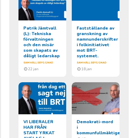
Patrik Jämtvall
Fastställande av
(L): Tekniska
granskning av
förvaltningen
namnunderskrifter
och den misär
i folkinitiativet
som skapats av
mot BRT-
dåligt ledarskap
systemet.
SAMHÄLLSBYGGNAD
SAMHÄLLSBYGGNAD
22 jan
18 jan
VI LIBERALER
Demokrati-mord
HAR FRÅN
i
START YRKAT
kommunfullmäktige