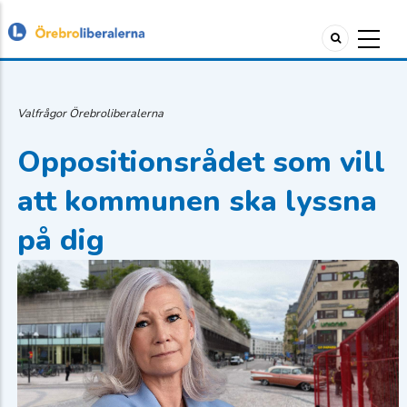
Valfrågor Örebroliberalerna
Oppositionsrådet som vill
att kommunen ska lyssna
på dig