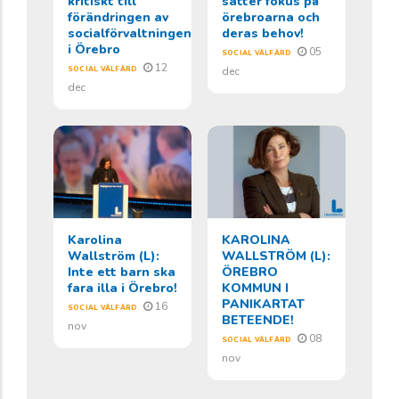
kritiskt till
sätter fokus på
förändringen av
örebroarna och
socialförvaltningen
deras behov!
i Örebro
05
SOCIAL VÄLFÄRD
12
SOCIAL VÄLFÄRD
dec
dec
Karolina
KAROLINA
Wallström (L):
WALLSTRÖM (L):
Inte ett barn ska
ÖREBRO
fara illa i Örebro!
KOMMUN I
PANIKARTAT
16
SOCIAL VÄLFÄRD
BETEENDE!
nov
08
SOCIAL VÄLFÄRD
nov