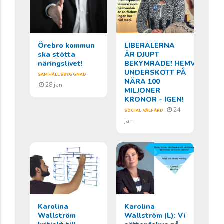
Örebro kommun
LIBERALERNA
ska stötta
ÄR DJUPT
näringslivet!
BEKYMRADE! HEMVÅRDEN
UNDERSKOTT PÅ
SAMHÄLLSBYGGNAD
NÄRA 100
28 jan
MILJONER
KRONOR - IGEN!
24
SOCIAL VÄLFÄRD
jan
Karolina
Karolina
Wallström
Wallström (L): Vi