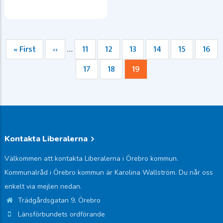
Första
« First
Föregående
‹‹
Sida
11
Sida
12
Sida
13
Sida
14
Sida
15
Sida
16
…
Paginering
sidan
sida
Sida
17
Sida
18
Nuvarande
19
sida
Kontakta Liberalerna
Välkommen att kontakta Liberalerna i Örebro kommun.
Kommunalråd i Örebro kommun är Karolina Wallström. Du når oss
enkelt via mejlen nedan.
Trädgårdsgatan 9, Örebro
Länsförbundets ordförande