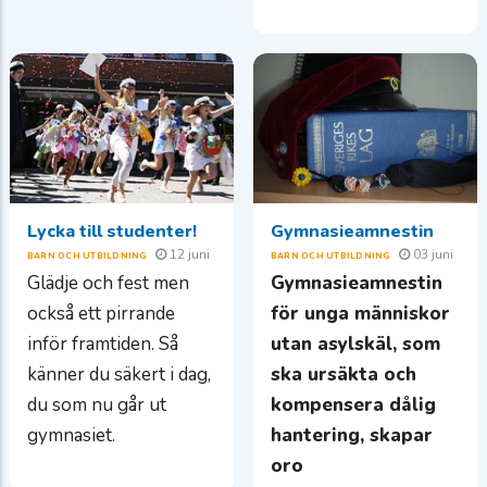
Lycka till studenter!
Gymnasieamnestin
12 juni
03 juni
BARN OCH UTBILDNING
BARN OCH UTBILDNING
Glädje och fest men
Gymnasieamnestin
också ett pirrande
för unga människor
inför framtiden. Så
utan asylskäl, som
känner du säkert i dag,
ska ursäkta och
du som nu går ut
kompensera dålig
gymnasiet.
hantering, skapar
oro