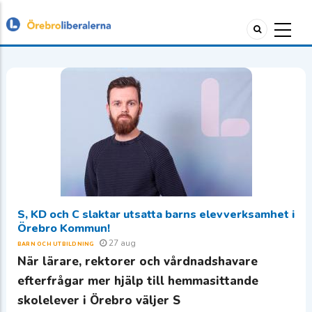
S, KD och C slaktar utsatta barns elevverksamhet i
Örebro Kommun!
27 aug
BARN OCH UTBILDNING
När lärare, rektorer och vårdnadshavare
efterfrågar mer hjälp till hemmasittande
skolelever i Örebro väljer S