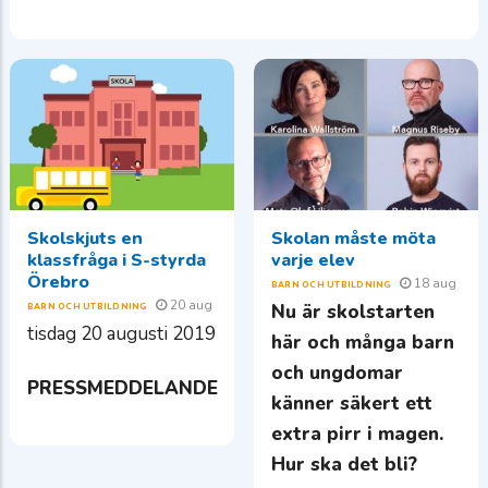
Skolskjuts en
Skolan måste möta
klassfråga i S-styrda
varje elev
Örebro
18 aug
BARN OCH UTBILDNING
20 aug
Nu är skolstarten
BARN OCH UTBILDNING
tisdag 20 augusti 2019
här och många barn
och ungdomar
PRESSMEDDELANDE
känner säkert ett
extra pirr i magen.
Hur ska det bli?