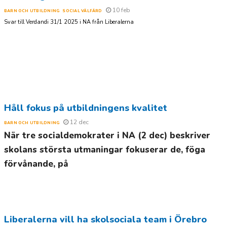
10 feb
BARN OCH UTBILDNING
SOCIAL VÄLFÄRD
Svar till Verdandi 31/1 2025 i NA från Liberalerna
Håll fokus på utbildningens kvalitet
12 dec
BARN OCH UTBILDNING
När tre socialdemokrater i NA (2 dec) beskriver
skolans största utmaningar fokuserar de, föga
förvånande, på
Liberalerna vill ha skolsociala team i Örebro