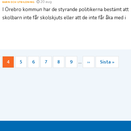
20 aug
BARN OCH UTBILDNING
I Örebro kommun har de styrande politikerna bestämt att
skolbarn inte får skolskjuts eller att de inte får åka med i
da
Nuvarande
4
Sida
5
Sida
6
Sida
7
Sida
8
Sida
9
Nästa
››
Sista
Sista »
…
sida
sida
sidan