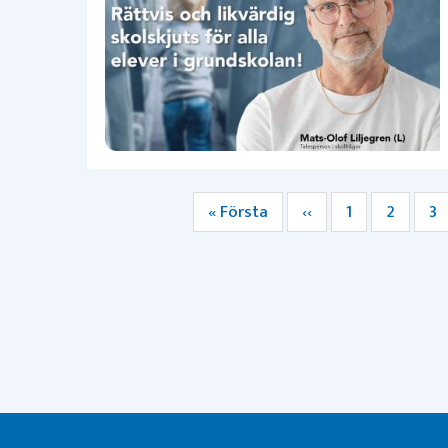
Första
« Första
Föregående
‹‹
Sida
1
Sida
2
Si
3
Paginering
sidan
sida