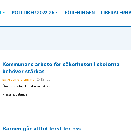
R
POLITIKER 2022-26
FÖRENINGEN
LIBERALERN
d
ngligt Örebro för alla
ro
gare i Örebro kommun
jälvklarhet
ra kommun
Kommunens arbete för säkerheten i skolorna
behöver stärkas
13 feb
BARN OCH UTBILDNING
Örebro torsdag 13 februari 2025
Pressmeddelande
Barnen går alltid först för oss.