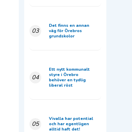
Det finns en annan
03
väg för Örebros
grundskolor
Ett nytt kommunalt
styre i Örebro
04
behöver en tydlig
liberal röst
Vivalla har potential
05
och har egentligen
alltid haft det!