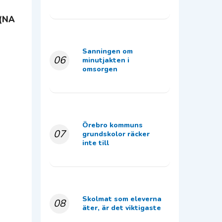
 (NA
Sanningen om
06
minutjakten i
omsorgen
Örebro kommuns
07
grundskolor räcker
inte till
Skolmat som eleverna
08
äter, är det viktigaste