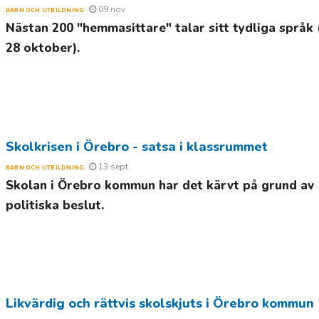
09 nov
BARN OCH UTBILDNING
Nästan 200 "hemmasittare" talar sitt tydliga språk
28 oktober).
Skolkrisen i Örebro - satsa i klassrummet
13 sept
BARN OCH UTBILDNING
Skolan i Örebro kommun har det kärvt på grund av
politiska beslut.
Likvärdig och rättvis skolskjuts i Örebro kommun