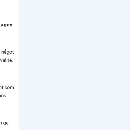
Lagen
l något
valité,
det som
nns
an ge