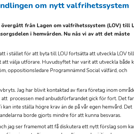
ndlingen om nytt valfrihetssystem
övergått från Lagen om valfrihetssystem (LOV) till 
sorgsdelen i hemvården. Nu nås vi av att det måste
t i stället för att byta till LOU fortsätta att utveckla LOV til
 att välja utförare. Huvudsyftet har varit att utveckla både k
tröm, oppositionsledare Programnämnd Social välfärd, och
avbryts. Jag har blivit kontaktad av flera företag inom områ
er att processen med anbudsförfarandet gick för fort. Det fa
i kan inte ställa högre krav än de på vår egen hemvård. Det
andelarna borde gjorts mindre för att kunna besvaras.
och jag ser framemot att få diskutera ett nytt förslag som k