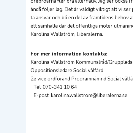
örebroarna fler bra alternativ. Jag ser också
ändå följer lag. Det är väldigt viktigt att vi s
ta ansvar och bli en del av framtidens behov a
ett samhälle där det offentliga möter utmanin
Karolina Wallström, Liberalerna.
För mer information kontakta:
Karolina Wallström Kommunalråd/Gruppledar
Oppositionsledare Social välfärd
2e vice ordförand Programnämnd Social välfä
Tel: 070-341 10 64
E-post: karolina.wallstrom@liberalerna.se