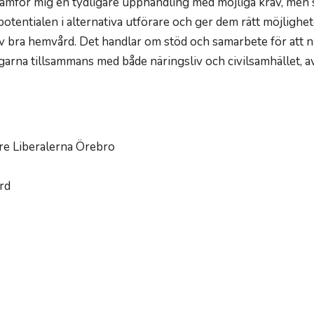
 framför mig en tydligare upphandling med möjliga krav, men
er potentialen i alternativa utförare och ger dem rätt möjlighet
v bra hemvård. Det handlar om stöd och samarbete för att nå
garna tillsammans med både näringsliv och civilsamhället, a
e Liberalerna Örebro
rd