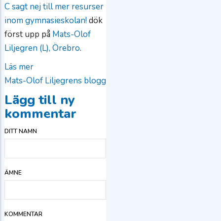
C sagt nej till mer resurser
inom gymnasieskolan!
dök
först upp på
Mats-Olof
Liljegren (L), Örebro
.
Läs mer
om
Mats-Olof Liljegrens blogg
Idag
har
Lägg till ny
S,
kommentar
KD
DITT NAMN
och
C
sagt
ÄMNE
nej
till
mer
KOMMENTAR
resurser