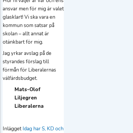
Hur ni väljer är var och ens
ansvar men för mig är valet
glasklart! Vi ska vara en
kommun som satsar på
skolan – allt annat är
otänkbart för mig.
Jag yrkar avslag på de
styrandes förslag till
förmån för Liberalernas
välfärdsbudget.
Mats-Olof
Liljegren
Liberalerna
Inlägget
Idag har S, KD och