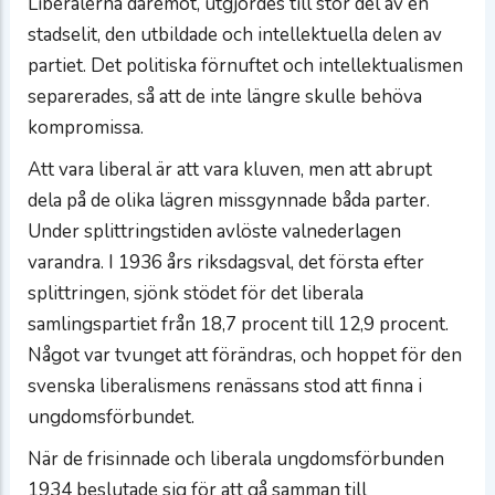
Liberalerna däremot, utgjordes till stor del av en
stadselit, den utbildade och intellektuella delen av
partiet. Det politiska förnuftet och intellektualismen
separerades, så att de inte längre skulle behöva
kompromissa.
Att vara liberal är att vara kluven, men att abrupt
dela på de olika lägren missgynnade båda parter.
Under splittringstiden avlöste valnederlagen
varandra. I 1936 års riksdagsval, det första efter
splittringen, sjönk stödet för det liberala
samlingspartiet från 18,7 procent till 12,9 procent.
Något var tvunget att förändras, och hoppet för den
svenska liberalismens renässans stod att finna i
ungdomsförbundet.
När de frisinnade och liberala ungdomsförbunden
1934 beslutade sig för att gå samman till