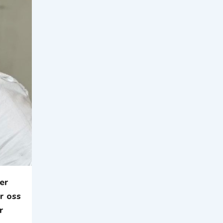
er
r oss
r