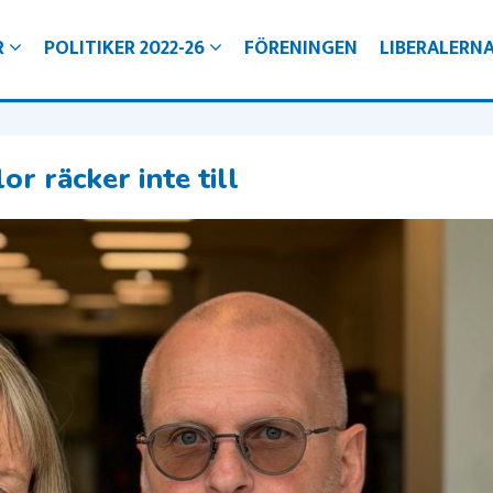
R
POLITIKER 2022-26
FÖRENINGEN
LIBERALERN
d
ngligt Örebro för alla
ro
gare i Örebro kommun
jälvklarhet
ra kommun
 räcker inte till