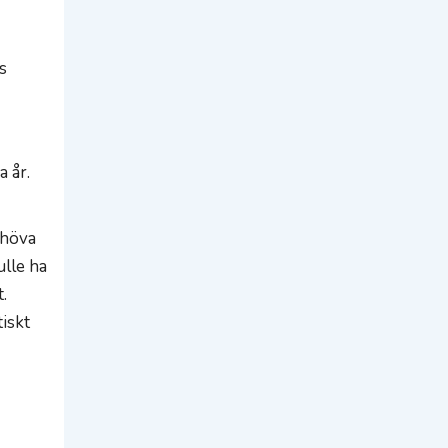
s
a år.
ehöva
ulle ha
.
tiskt