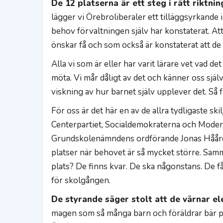
De 12 platserna är ett steg i rätt riktnin
lägger vi Örebroliberaler ett tilläggsyrkande
behov förvaltningen själv har konstaterat. At
önskar få och som också är konstaterat att de b
Alla vi som är eller har varit lärare vet vad 
möta. Vi mår dåligt av det och känner oss själ
viskning av hur barnet själv upplever det. Så få
För oss är det här en av de allra tydligaste skil
Centerpartiet, Socialdemokraterna och Moderat
Grundskolenämndens ordförande Jonas Håård (
platser när behovet är så mycket större. Samma
plats? De finns kvar. De ska någonstans. De får 
för skolgången.
De styrande säger stolt att de värnar e
magen som så många barn och föräldrar bär på, d