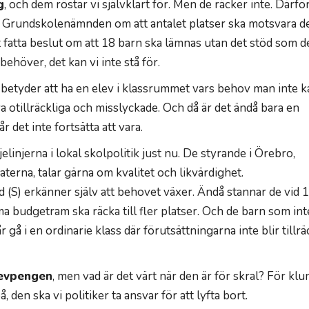
g
, och dem röstar vi självklart för. Men de räcker inte. Därfö
 i Grundskolenämnden om att antalet platser ska motsvara d
t fatta beslut om att 18 barn ska lämnas utan det stöd som d
ehöver, det kan vi inte stå för.
det betyder att ha en elev i klassrummet vars behov man inte 
va otillräckliga och misslyckade. Och då är det ändå bara en
r det inte fortsätta att vara.
jelinjerna i lokal skolpolitik just nu. De styrande i Örebro,
erna, talar gärna om kvalitet och likvärdighet.
S) erkänner själv att behovet växer. Ändå stannar de vid 
 budgetram ska räcka till fler platser. Och de barn som inte
gå i en ordinarie klass där förutsättningarna inte blir tillrä
levpengen
, men vad är det värt när den är för skral? För kl
en ska vi politiker ta ansvar för att lyfta bort.