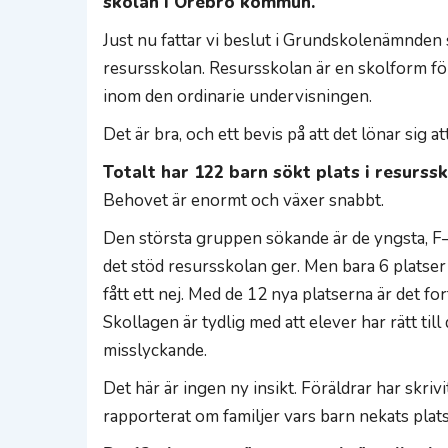
skolan i Örebro kommun.
Just nu fattar vi beslut i Grundskolenämnden s
resursskolan. Resursskolan är en skolform fö
inom den ordinarie undervisningen.
Det är bra, och ett bevis på att det lönar sig att
Totalt har 122 barn sökt plats i resurss
Behovet är enormt och växer snabbt.
Den största gruppen sökande är de yngsta, F
det stöd resursskolan ger. Men bara 6 platser
fått ett nej. Med de 12 nya platserna är det fo
Skollagen är tydlig med att elever har rätt till 
misslyckande.
Det här är ingen ny insikt. Föräldrar har skri
rapporterat om familjer vars barn nekats plats