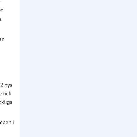
r
et
e
kan
12 nya
 fick
ckliga
umpen i