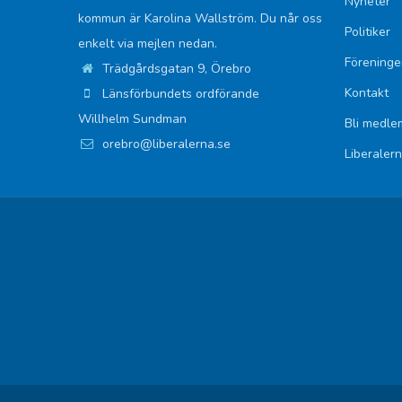
Nyheter
kommun är Karolina Wallström. Du når oss
Politiker
enkelt via mejlen nedan.
Föreninge
Trädgårdsgatan 9, Örebro
Kontakt
Länsförbundets ordförande
Willhelm Sundman
Bli medle
orebro@liberalerna.se
Liberaler