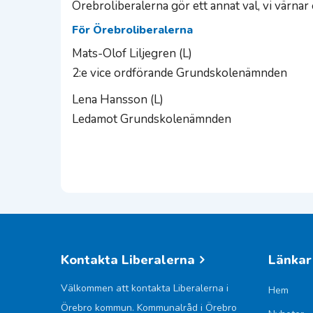
Örebroliberalerna gör ett annat val, vi värnar
För Örebroliberalerna
Mats-Olof Liljegren (L)
2:e vice ordförande Grundskolenämnden
Lena Hansson (L)
Ledamot Grundskolenämnden
Kontakta Liberalerna
Länkar
Välkommen att kontakta Liberalerna i
Hem
Örebro kommun. Kommunalråd i Örebro