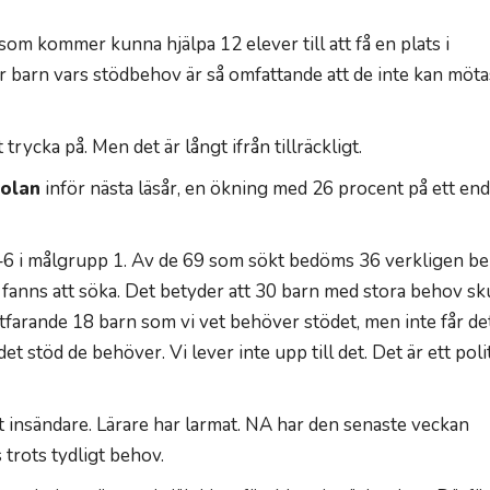
om kommer kunna hjälpa 12 elever till att få en plats i
r barn vars stödbehov är så omfattande att de inte kan möta
 trycka på. Men det är långt ifrån tillräckligt.
kolan
inför nästa läsår, en ökning med 26 procent på ett end
–6 i målgrupp 1. Av de 69 som sökt bedöms 36 verkligen b
 fanns att söka. Det betyder att 30 barn med stora behov sk
rtfarande 18 barn som vi vet behöver stödet, men inte får det
det stöd de behöver. Vi lever inte upp till det. Det är ett poli
vit insändare. Lärare har larmat. NA har den senaste veckan
 trots tydligt behov.