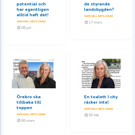
potential och
de styrande
har egentligen
landsbygden?
alltid haft det!
SAMHÄLLSBYGGNAD
SAMHÄLLSBYGGNAD
17 mars
08 juli
Örebro ska
En toalett I city
tillbaka till
räcker inte!
toppen
SAMHÄLLSBYGGNAD
SAMHÄLLSBYGGNAD
05 feb
06 mars