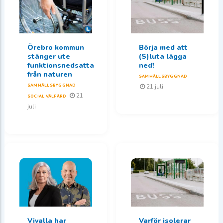
Örebro kommun
Börja med att
stänger ute
(S)luta lägga
funktionsnedsatta
ned!
från naturen
SAMHÄLLSBYGGNAD
SAMHÄLLSBYGGNAD
21 juli
21
SOCIAL VÄLFÄRD
juli
Vivalla har
Varför isolerar