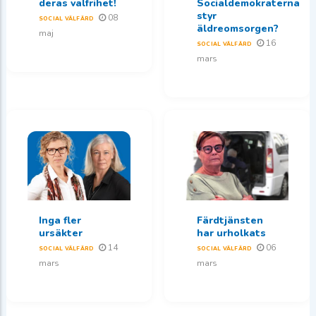
deras valfrihet!
Socialdemokraterna
styr
08
SOCIAL VÄLFÄRD
äldreomsorgen?
maj
16
SOCIAL VÄLFÄRD
mars
Inga fler
Färdtjänsten
ursäkter
har urholkats
14
06
SOCIAL VÄLFÄRD
SOCIAL VÄLFÄRD
mars
mars