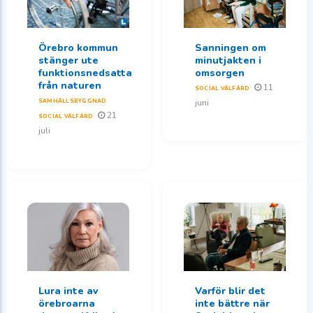
Örebro kommun
Sanningen om
stänger ute
minutjakten i
funktionsnedsatta
omsorgen
från naturen
11
SOCIAL VÄLFÄRD
SAMHÄLLSBYGGNAD
juni
21
SOCIAL VÄLFÄRD
juli
Lura inte av
Varför blir det
örebroarna
inte bättre när