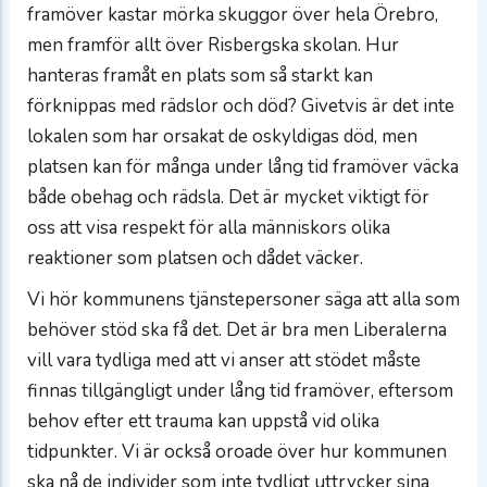
framöver kastar mörka skuggor över hela Örebro,
men framför allt över Risbergska skolan. Hur
hanteras framåt en plats som så starkt kan
förknippas med rädslor och död? Givetvis är det inte
lokalen som har orsakat de oskyldigas död, men
platsen kan för många under lång tid framöver väcka
både obehag och rädsla. Det är mycket viktigt för
oss att visa respekt för alla människors olika
reaktioner som platsen och dådet väcker.
Vi hör kommunens tjänstepersoner säga att alla som
behöver stöd ska få det. Det är bra men Liberalerna
vill vara tydliga med att vi anser att stödet måste
finnas tillgängligt under lång tid framöver, eftersom
behov efter ett trauma kan uppstå vid olika
tidpunkter. Vi är också oroade över hur kommunen
ska nå de individer som inte tydligt uttrycker sina