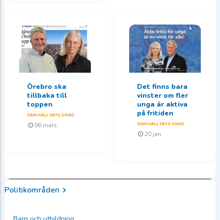
Örebro ska
Det finns bara
tillbaka till
vinster om fler
toppen
unga är aktiva
på fritiden
SAMHÄLLSBYGGNAD
06 mars
SAMHÄLLSBYGGNAD
20 jan
Politikområden
Barn och utbildning