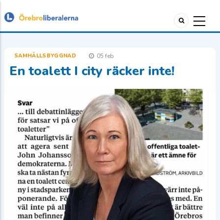
SAMHÄLLSBYGGNAD
05 feb
En toalett I city räcker inte!