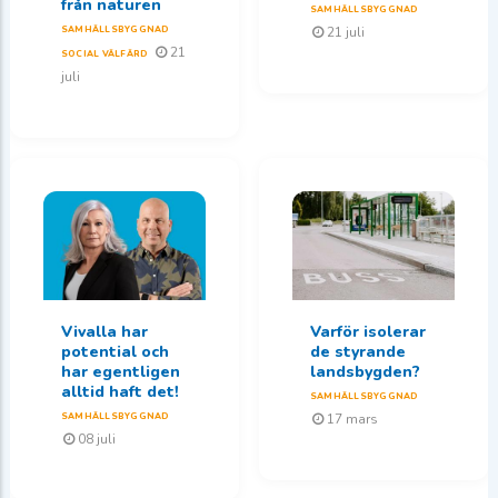
från naturen
SAMHÄLLSBYGGNAD
SAMHÄLLSBYGGNAD
21 juli
21
SOCIAL VÄLFÄRD
juli
Vivalla har
Varför isolerar
potential och
de styrande
har egentligen
landsbygden?
alltid haft det!
SAMHÄLLSBYGGNAD
SAMHÄLLSBYGGNAD
17 mars
08 juli