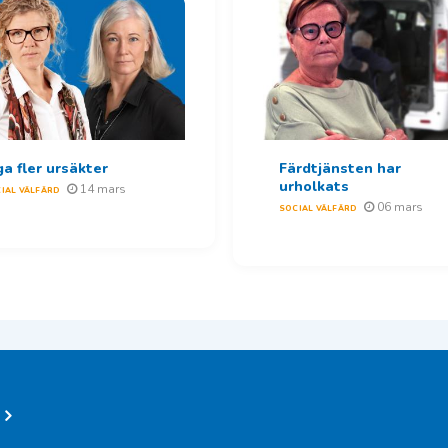
ga fler ursäkter
Färdtjänsten har
urholkats
14 mars
IAL VÄLFÄRD
06 mars
SOCIAL VÄLFÄRD