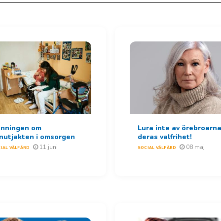
nningen om
Lura inte av örebroarn
nutjakten i omsorgen
deras valfrihet!
11 juni
08 maj
IAL VÄLFÄRD
SOCIAL VÄLFÄRD