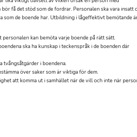
är lika viktigt oavsett av vilken orsak en person med
 bör få det stöd som de fordrar. Personalen ska vara insatt 
 som de boende har. Utbildning i lågeffektivt bemötande ä
att personalen kan bemöta varje boende på rätt sätt.
 boendena ska ha kunskap i teckenspråk i de boenden där
ma tvångsåtgärder i boendena.
estämma över saker som är viktiga för dem.
ighet att komma ut i samhället när de vill och inte när pers