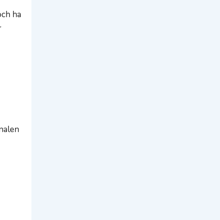
och ha
r
onalen