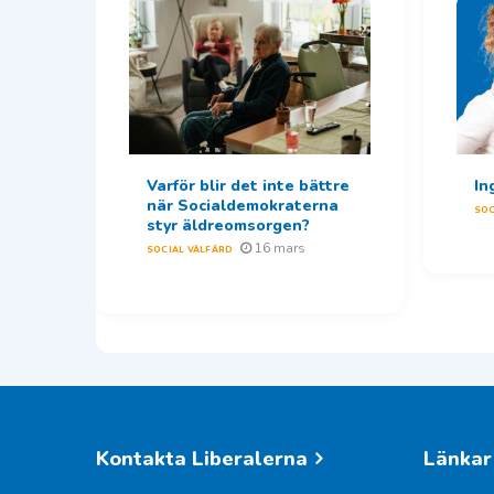
Varför blir det inte bättre
In
när Socialdemokraterna
SOC
styr äldreomsorgen?
16 mars
SOCIAL VÄLFÄRD
Kontakta Liberalerna
Länkar