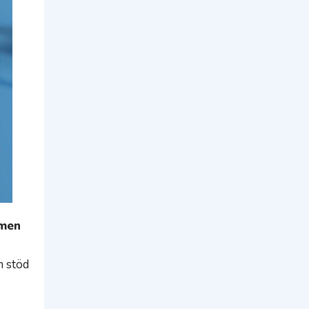
 men
m stöd